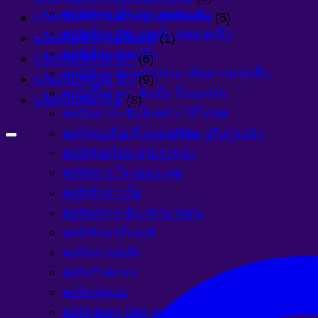
คอร์สรักษาฝ้า กระ จุดด่างดำ
ผลิตภัณฑ์บำรุงผิวหน้าสูตรพิเศษ
(5)
คอร์สรักษาสิว รอยดำ รอยแดงสิว
ผลิตภัณฑ์บำรุงเส้นผม
(1)
คอร์สรักษาหลุมสิว
ผลิตภัณฑ์รักษาฝ้า
(6)
คอร์สรักษาผิวแห้งกร้าน เพิ่มความชุ่มชื้น
ผลิตภัณฑ์รักษาสิว
(9)
คอร์สจี้ไฝ กระ ติ่งเนื้อ ขี้แมลงวัน
ผลิตภัณฑ์แก้แพ้
(3)
คอร์สยกกระชับใบหน้า ไร้ริ้วรอย
คอร์สลบเลือนริ้วรอย&Filler ปรับรูปหน้า
คอร์สร้อยไหม ปรับรูปหน้า
คอร์สขาว ใส เฉพาะจุด
คอร์สผิวขาวใส
คอร์สยกกระชับ สลายไขมัน
คอร์สรักษาคีลอยส์
คอร์สลบรอยสัก
คอร์สกำจัดขน
คอร์สปลูกผม
คอร์ส Body Slim & Body Spa