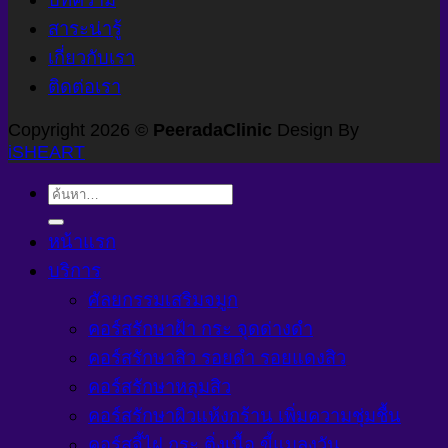
สาระน่ารู้
เกี่ยวกับเรา
ติดต่อเรา
Copyright 2026 ©
PeeradaClinic
Design By
iSHEART
ค้นหา:
หน้าแรก
บริการ
ศัลยกรรมเสริมจมูก
คอร์สรักษาฝ้า กระ จุดด่างดำ
คอร์สรักษาสิว รอยดำ รอยแดงสิว
คอร์สรักษาหลุมสิว
คอร์สรักษาผิวแห้งกร้าน เพิ่มความชุ่มชื้น
คอร์สจี้ไฝ กระ ติ่งเนื้อ ขี้แมลงวัน