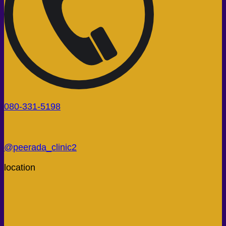
080-331-5198
@peerada_clinic2
location