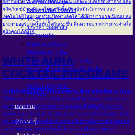
อยากมีผิวขาวใสสุขภาพดีกันทั้งนั้น แต่จะพึ่งแค่เครื่องสำอาง และ
ศัลยกรรมเสริมจมูก
ผลิตภัณฑ์บำรุงผิวคงไม่พอ ซึ่งในปัจจุบันมีนวัตกรรม และ
ศัลยกรรมตัดปีก&ยกปีก
เทคโนโลยีใหม่ๆ มาช่วยเปิดทางลัดให้ ได้มีผิวขาวนวลเนียนเปล่ง
รักษาฝ้า กระ
ประกายออร่า สดใสทันใจกันเร็วขึ้น คืนความขาวสว่างกระจ่างใส
รักษาสิว รอยดำสิว
สู่ผิวคุณได้ดั่งใจ
รักษาหลุมสิว
ศัลยกรรมเสริมคาง
ศัลยกรรมตา 2 ชั้น
WHITE AURA
ศัลยกรรมปากบาง ปากกระจับ
รักษาไฝ ขี้แมลงวัน กระเนื้อ ติ่งเนื้อ
COCKTAIL PROGRAME
Filler &สารลบเลือนริ้วรอยและปรับรูปหน้า
ร้อยไหมปรับรูปหน้า
การฉีดผิวด้วยมัลติวิตามินหลากหลาย เข้าทางเส้นเลือด
จะเห็นผล
กำจัดขน
ได้ชัดเจนกว่า เพราะการฉีดผิวด้วยมัลติวิตามินหลากหลาย และ
บทความ
สารอาหารเข้าในร่างกายสามารถออกฤทธิ์ได้ทันทีทั่วร่างกาย
เซลล์ต่างๆ สามารถนำวิตามิน และสารอาหารที่จำเป็นต่อการคืน
สาระน่ารู้
ความชุ่มชื่นให้แก่เซลล์ทั่วร่างกาย พร้อมกระตุ้นการสร้างคลอลา
เจน ช่วยระบบการหมุนเวียนโลหิต และปกป้องสภาพเซลล์