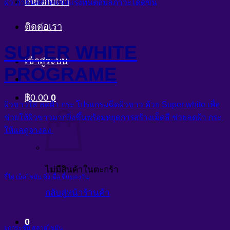
เกี่ยวกับเรา
ผิว ภายนอกให้แข็งแรงทนต่อมลภาวะได้ดีขึ้น
ติดต่อเรา
SUPER WHITE
เข้าสู่ระบบ
PROGRAME
฿
0.00
0
ผิวขาวใส ลดฝ้า กระ โปรแกรมฉีดผิวขาว ด้วย Super white เพื่อ
ช่วยให้ผิวขาวมากยิ่งขึ้นพร้อมหยุดการสร้างเม็ดสี ช่วยลดฝ้า กระ
ให้แลดูจางลง
ไม่มีสินค้าในตะกร้า
จี้ไฝ เม็ดไขมัน ติ่งเนื้อ ขี้แมลงวัน
กลับสู่หน้าร้านค้า
0
ยกกระชับ สลายไขมัน