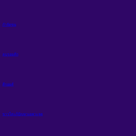
กำจัดขน
ลบรอยสัก
คีรอยส์
ขาวใสแก้ปัญหาเฉพาะจุด