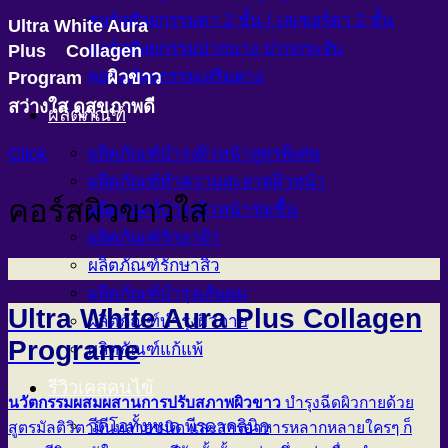
คอร์สศัลยกรรมตา 2 ชั้น / เลเซอร์ตา 2 ชั้น
Ultra White Aura
คอร์สศัลยกรรมปากบาง ปากกระจับ
Plus Collagen
คอร์สศัลยกรรมเสริมคาง
Program ผิวขาว
สว่างใส ดูสุขภาพดี
ผลิตภัณฑ์
Click
ผลิตภัณฑ์บำรุงผิวหน้าสูตรพิเศษ
ผลิตภัณฑ์ทำความสะอาดผิวหน้า
คอร์สผิวขาวใส
ผลิตภัณฑ์บำรุงผิวหน้าชุ่มชื้น
ผลิตภัณฑ์รักษาฝ้า
ผลิตภัณฑ์รักษาสิว
ผลิตภัณฑ์บำรุงเส้นผม
Ultra White Aura Plus Collagen
ผลิตภัณฑ์บำรุงผิวกาย
Programe
ผลิตภัณฑ์แก้แพ้
รีวิวเคสคนไข้
นวัตกรรมผสมผสานการปรับสภาพผิวขาว
บำรุงฉีดผิวกายด้วย
วีดีโอทั้งหมด พีรดาคลินิก
สูตรมัลติวิตามินหลายชนิด และสารอาหารหลากหลายใครๆ ก็