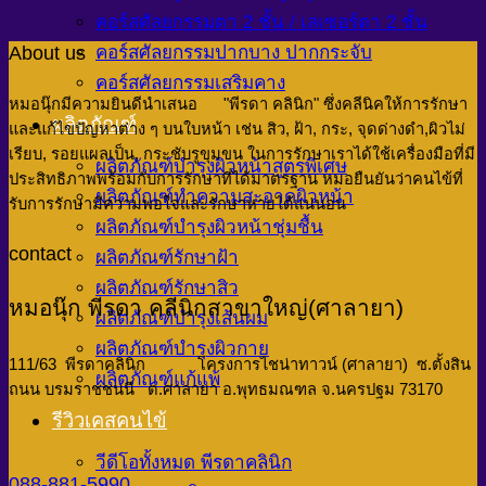
คอร์สศัลยกรรมตา 2 ชั้น / เลเซอร์ตา 2 ชั้น
About us
คอร์สศัลยกรรมปากบาง ปากกระจับ
คอร์สศัลยกรรมเสริมคาง
หมอนุ๊กมีความยินดีนำเสนอ "พีรดา คลินิก" ซึ่งคลีนิคให้การรักษา
ผลิตภัณฑ์
และแก้ไขปัญหาต่าง ๆ บนใบหน้า เช่น สิว, ฝ้า, กระ, จุดด่างดำ,ผิวไม่
เรียบ, รอยแผลเป็น, กระชับรูขุมขน
ในการรักษาเราได้ใช้เครื่องมือที่มี
ผลิตภัณฑ์บำรุงผิวหน้าสูตรพิเศษ
ประสิทธิภาพพร้อมกับการรักษาที่ได้มาตรฐาน หมอยืนยันว่าคนไข้ที่
ผลิตภัณฑ์ทำความสะอาดผิวหน้า
รับการรักษามีความพอใจและรักษาหายได้แน่นอน
ผลิตภัณฑ์บำรุงผิวหน้าชุ่มชื้น
contact
ผลิตภัณฑ์รักษาฝ้า
ผลิตภัณฑ์รักษาสิว
หมอนุ๊ก พีรดา คลีนิกสาขาใหญ่(ศาลายา)
ผลิตภัณฑ์บำรุงเส้นผม
ผลิตภัณฑ์บำรุงผิวกาย
111/63 พีรดาคลินิก โครงการไชน่าทาวน์ (ศาลายา) ซ.ตั้งสิน
ผลิตภัณฑ์แก้แพ้
ถนน บรมราชชนนี ต.ศาลายา อ.พุทธมณฑล จ.นครปฐม 73170
รีวิวเคสคนไข้
วีดีโอทั้งหมด พีรดาคลินิก
088-881-5990