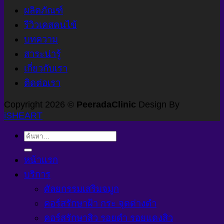
ผลิตภัณฑ์
รีวิวเคสคนไข้
บทความ
สาระน่ารู้
เกี่ยวกับเรา
ติดต่อเรา
Copyright 2026 ©
PeeradaClinic
Design By
iSHEART
ค้นหา:
หน้าแรก
บริการ
ศัลยกรรมเสริมจมูก
คอร์สรักษาฝ้า กระ จุดด่างดำ
คอร์สรักษาสิว รอยดำ รอยแดงสิว