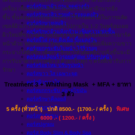
คอร์สรักษาฝ้า กระ จุดด่างดำ
เครื่อง เพื่อเพิ่มประสิทธิภาพในการรักษาฝ้ามากยิ่ง
คอร์สรักษาสิว รอยดำ รอยแดงสิว
ขึ้น ขั้นตอนการรักษาจะมีการใช้กรดผลไม้ในการผลัด
คอร์สรักษาหลุมสิว
เซลล์ผิวเก่าให้หลุดลอกออกไปภายใน 1-2 วันพร้อมเผย
คอร์สรักษาผิวแห้งกร้าน เพิ่มความชุ่มชื้น
ผิวใหม่ที่ขาวใสอย่างเป็นธรรมชาติ พร้อมทั้งมีการมาร์ค
คอร์สจี้ไฝ กระ ติ่งเนื้อ ขี้แมลงวัน
หน้าด้วย Whitening Treatment Mask เพื่อเพิ่มความขาว
คอร์สยกกระชับใบหน้า ไร้ริ้วรอย
กระจ่างใสยิ่งขึ้น เพื่อการรักษาให้ได้ผลดีมากยิ่งขึ้นจะมี
คอร์สลบเลือนริ้วรอย&Filler ปรับรูปหน้า
การรับยาตามสภาพผิว 3 ตัวยาในทุก ๆ ครั้งที่เข้ารับการ
คอร์สร้อยไหม ปรับรูปหน้า
รักษา
คอร์สขาว ใส เฉพาะจุด
คอร์สผิวขาวใส
Treatment 3 + Whithing Mask + MFA + ยาทา
คอร์สยกกระชับ สลายไขมัน
3 ตัว
คอร์สรักษาคีลอยส์
คอร์สลบรอยสัก
5 ครั้ง (ทั่วหน้า) ปกติ 8500.- (1700.- / ครั้ง )
พิเศษ
คอร์สกำจัดขน
6000 .-
( 1200.- / ครั้ง )
คอร์สปลูกผม
คอร์ส Body Slim & Body Spa