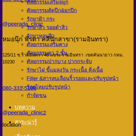
ศัลยกรรมเสริมจมูก
ศัลยกรรมตัดปีก&ยกปีก
รักษาฝ้า กระ
@peerada_clinic
รักษาสิว รอยดำสิว
รักษาหลุมสิว
หมอนุ๊ก พีรดา คลีนิกสาขา(รามอินทรา)
ศัลยกรรมเสริมคาง
ศัลยกรรมตา 2 ชั้น
125/11 ซ.รามอินทรา 46 แขวง รามอินทรา เขตคันนายาว กทม.
ศัลยกรรมปากบาง ปากกระจับ
10230
รักษาไฝ ขี้แมลงวัน กระเนื้อ ติ่งเนื้อ
Filler &สารลบเลือนริ้วรอยและปรับรูปหน้า
ร้อยไหมปรับรูปหน้า
080-331-5198
กำจัดขน
บทความ
@peerada_clinic2
สาระน่ารู้
location