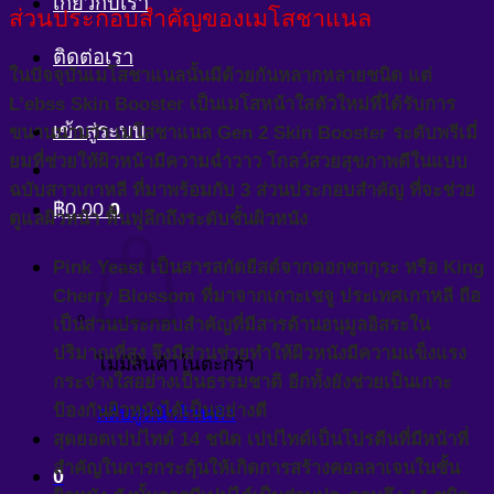
เกี่ยวกับเรา
ส่วนประกอบสำคัญของเมโสชาแนล
ติดต่อเรา
ในปัจจุบันเมโสชาแนลนั้นมีด้วยกันหลากหลายชนิด แต่
L’ebss Skin Booster เป็นเมโสหน้าใสตัวใหม่ที่ได้รับการ
เข้าสู่ระบบ
ขนานนามว่า เมโสชาแนล Gen 2 Skin Booster ระดับพรีเมี่
ยมที่ช่วยให้ผิวหน้ามีความฉ่ำวาว โกลว์สวยสุขภาพดีในแบบ
ฉบับสาวเกาหลี ที่มาพร้อมกับ 3 ส่วนประกอบสำคัญ ที่จะช่วย
฿
0.00
0
ดูแลผิวหน้า ฟื้นฟูลึกถึงระดับชั้นผิวหนัง
Pink Yeast เป็นสารสกัดยีสต์จากดอกซากุระ หรือ King
Cherry Blossom ที่มาจากเกาะเชจู ประเทศเกาหลี ถือ
เป็นส่วนประกอบสำคัญที่มีสารต้านอนุมูลอิสระใน
ปริมาณที่สูง จึงมีส่วนช่วยทำให้ผิวหนังมีความแข็งแรง
ไม่มีสินค้าในตะกร้า
กระจ่างใสอย่างเป็นธรรมชาติ อีกทั้งยังช่วยเป็นเกาะ
ป้องกันผิวหนังได้เป็นอย่างดี
กลับสู่หน้าร้านค้า
สุดยอดเปปไทด์ 14 ชนิด เปปไทด์เป็นโปรตีนที่มีหน้าที่
สำคัญในการกระตุ้นให้เกิดการสร้างคอลลาเจนในชั้น
0