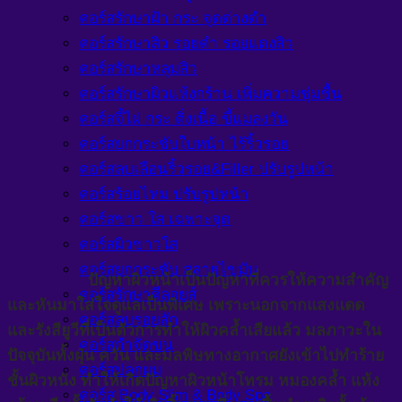
คอร์สรักษาฝ้า กระ จุดด่างดำ
คอร์สรักษาสิว รอยดำ รอยแดงสิว
คอร์สรักษาหลุมสิว
คอร์สรักษาผิวแห้งกร้าน เพิ่มความชุ่มชื้น
คอร์สจี้ไฝ กระ ติ่งเนื้อ ขี้แมลงวัน
คอร์สยกกระชับใบหน้า ไร้ริ้วรอย
คอร์สลบเลือนริ้วรอย&Filler ปรับรูปหน้า
คอร์สร้อยไหม ปรับรูปหน้า
คอร์สขาว ใส เฉพาะจุด
คอร์สผิวขาวใส
คอร์สยกกระชับ สลายไขมัน
ปัญหาผิวหน้าเป็นปัญหาที่ควรให้ความสำคัญ
คอร์สรักษาคีลอยส์
และหันมาใส่ใจดูแลเป็นพิเศษ เพราะนอกจากแสงแดด
คอร์สลบรอยสัก
และรังสียูวีที่เป็นตัวการทำให้ผิวคล้ำเสียแล้ว มลภาวะใน
คอร์สกำจัดขน
ปัจจุบันทั้งฝุ่น ควัน และมลพิษทางอากาศยังเข้าไปทำร้าย
คอร์สปลูกผม
ชั้นผิวหนัง ทำให้เกิดปัญหาผิวหน้าโทรม หมองคล้ำ แห้ง
คอร์ส Body Slim & Body Spa