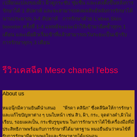
เปลี่ยนแปลงของผิว ผิวดูกระชับ ชุ่มชื้น และเต่งตึงขึ้นหลังการ
รักษาได้ 1 สัปดาห์ และจะสามารถคงผลลัพธ์หลังการรักษาได้
นานประมาณ 3-4 สัปดาห์
การรักษาด้วย L’ebss Skin
booster ครั้งที่ 1-4 แพทย์จะแนะนำให้เข้ามาฉีดซ้ำทุกๆ 1
เดือน และเมื่อผิวเริ่มเข้าที่แล้วสามารถเว้นระยะเป็นเข้ารับ
การรักษาทุกๆ 3 เดือน
รีวิวเคสฉีด Meso chanel l'ebss
About us
หมอนุ๊กมีความยินดีนำเสนอ "พีรดา คลินิก" ซึ่งคลีนิคให้การรักษา
และแก้ไขปัญหาต่าง ๆ บนใบหน้า เช่น สิว, ฝ้า, กระ, จุดด่างดำ,ผิวไม่
เรียบ, รอยแผลเป็น, กระชับรูขุมขน
ในการรักษาเราได้ใช้เครื่องมือที่มี
ประสิทธิภาพพร้อมกับการรักษาที่ได้มาตรฐาน หมอยืนยันว่าคนไข้ที่
รับการรักษามีความพอใจและรักษาหายได้แน่นอน