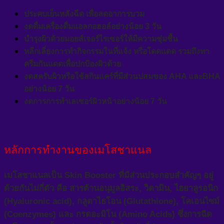
ประคบเย็นหลังฉีด เพื่อลดอาการบวม
งดดื่มเครื่องดื่มแอลกอฮอล์อย่างน้อย 3 วัน
บำรุงผิวด้วยมอยส์เจอร์ไรเซอร์ให้มีความชุ่มชื้น
หลีกเลี่ยงการทำกิจกรรมในที่แจ้ง หรือโดดแดด รวมถึงทา
ครีมกันแดดเพื่อปกป้องผิวด้วย
งดสครับผิวหรือใช้สกินแคร์ที่มีส่วนปสมของ AHA และBHA
อย่างน้อย 7 วัน
งดการการทำเลเซอร์ผิวหน้าอย่างน้อย 7 วัน
หลักการทำงานของเมโสชาแนล
เมโสชาแนลเป็น Skin Booster ที่มีส่วนประกอบสำคัญๆ อยู่
ด้วยกันไม่กี่ตัว คือ สารต้านอนุมูลอิสระ, วิตามิน, ไฮยาลูรอนิก
(Hyaluronic acid), กลูตาไธโอน (Glutathione), โคเอนไซม์
(Coenzymes) และ กรดอะมิโน (Amino Acids) ซึ่งการฉีด