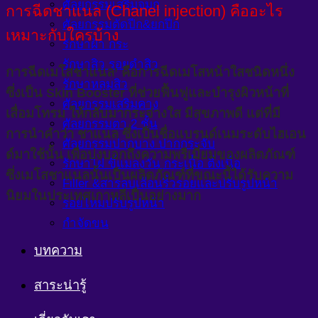
ศัลยกรรมเสริมจมูก
การฉีดชาแนล (Chanel injection) คืออะไร
ศัลยกรรมตัดปีก&ยกปีก
เหมาะกับใครบ้าง
รักษาฝ้า กระ
รักษาสิว รอยดำสิว
การฉีดเมโสชาแนล’ คือการฉีดเมโสหน้าใสชนิดหนึ่ง
รักษาหลุมสิว
ซึ่งเป็น Skin Booster ที่ช่วยฟื้นฟูและบำรุงผิวหน้าที่
ศัลยกรรมเสริมคาง
เสื่อมโทรม ให้กลับมากระจ่างใส มีสุขภาพดี แต่ที่มี
ศัลยกรรมตา 2 ชั้น
การนำคำว่า ชาแนล ซึ่งเป็นชื่อแบรนด์เนมระดับไฮเอน
ศัลยกรรมปากบาง ปากกระจับ
ด์มาใช้นั้น เพื่อบ่งบอกถึงความพรีเมี่ยมของผลิตภัณฑ์
รักษาไฝ ขี้แมลงวัน กระเนื้อ ติ่งเนื้อ
ซึ่งเมโสชาแนลนั้นเป็นผลิตภัณฑ์ที่ขณะนี้ได้รับความ
Filler &สารลบเลือนริ้วรอยและปรับรูปหน้า
นิยมในประเทศเกาหลีเป็นอย่างมาก
ร้อยไหมปรับรูปหน้า
กำจัดขน
บทความ
สาระน่ารู้