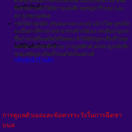
ผิวหนัง ดังนั้นการมีเปปได์เป็นส่วนประกอบถึง 14 ชนิด
ตะกร้าสินค้า
จึงช่วยบำรุงผิวให้มีความเต่งตึง ลดปัญหาริ้วรอย และ
ความหย่อนคล้อย
กรดไฮยาลูรอนิก (Hyaluronic Acid) แม้ว่าไฮยาลูรอนิก
จะเป็นสารที่ร่างกายสามารถสร้างได้เอง แต่เมื่ออายุมาก
ขึ้นร่างกายก็จะผลิตได้น้อยลง ทำให้มีปัญหาเรื่องริ้วรอย
ไม่มีสินค้าในตะกร้า
แห่งวัย แลพร่องลึกต่างๆ การบูสส์ผิวด้วยไฮยาลูรอนิกจึง
ช่วยแห้ปัญหาเรื่องริ้วรอยได้เป็นอย่างดี
กลับสู่หน้าร้านค้า
การดูแลตัวเองและข้อควรระวังในการฉีดชา
แนล