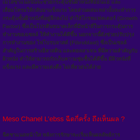
เมโสชาแนลนั้นจะช่วยกระตุ้นชั้นผิวหนังที่อ่อนแอ และ
เสื่อมโทรมให้กลับมาแข็งแรง โดยส่วนผสมเหล่านั้นจะทำการ
กระตุ้นชั้นผิวหนังที่อยู่ลึกลงไป ทำให้โกรทแฟคเตอร์ (Growth
Factor) ซึ่งเป็นโปรตีนขนาดเล็กที่มีหน้าที่ในการกระตุ้นการ
ทำงานของเซลล์ ให้ทำงานได้ดีขึ้น นอกจากนี้ยังช่วยปรับปรุง
การทำงานของ ไฟโบรบลาสต์ (Fibroblast) ซึ่งเป็นเซลล์
สำคัญในการสร้างอิลาสติน และคอลลาเจน ที่มีความสำคัญกับ
ผิวหนัง ทำให้สามารถกักเก็บความชุ่มชื้นได้ดีขึ้น มีผิวหนังที่
แข็งแรง และมีความเต่งตึง ไม่เหี่ยวย่นได้ง่าย
Meso Chanel L’ebss ฉีดกี่ครั้ง ถึงเห็นผล ?
ฉีดชาแนลหน้าใส หลังการรักษาจะเริ่มเห็นผลลัพธ์การ