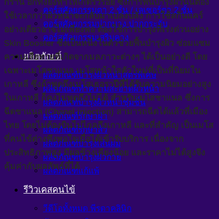
กร้าน อีกทั้งยังทำให้เกิดริ้วรอย ซึ่งการฟื้นบำรุงผิวนั้นต้อง
คอร์สศัลยกรรมตา 2 ชั้น / เลเซอร์ตา 2 ชั้น
ใช้เวลากว่าผิวหน้าจะกลับมาเปล่งปลั่ง การใช้สกินแคร์
คอร์สศัลยกรรมปากบาง ปากกระจับ
อย่างเดียวอาจไม่เพียงพอ ต้องใช้การบำรุงที่เร่งด่วนอย่าง
คอร์สศัลยกรรมเสริมคาง
Skin Booster ซึ่งเป็นหนึ่งในตัวช่วยฟื้นบำรุงผิว ซ่อมแซม
ผลิตภัณฑ์
ความเสียหายที่เกิดจากมลภาวะต่างๆ ได้เป็นอย่างดี โดย
เฉพาะเมโสชาแนล เมโสหน้าใสตัวใหม่ที่เป็นที่นิยมใน
ผลิตภัณฑ์บำรุงผิวหน้าสูตรพิเศษ
เกาหลี ซึ่งถ้าพูดถึงเมโสเธอราปีที่ได้รับความนิยมอย่างสูง
ผลิตภัณฑ์ทำความสะอาดผิวหน้า
ในเกาหลี ก็คงไม่พูดถึงไม่ได้ สำหรับเมโสชาแนล ซึ่งการ
ผลิตภัณฑ์บำรุงผิวหน้าชุ่มชื้น
ฉีดชาแนล (Chanel injection) สามารถฉีดได้แล้วที่เมือง
ผลิตภัณฑ์รักษาฝ้า
ไทย โดยไม่ต้องบินไปไกลถึงเกาหลี และที่สำคัญ เป็นเมโส
ผลิตภัณฑ์รักษาสิว
ที่คนไข้ต่างพึงพอใจเมื่อได้เข้ารับบริการ เนื่องจาก
ผลิตภัณฑ์บำรุงเส้นผม
ประสิทธิภาพสูง มีผลข้างเคียงน้อย และราคาไม่ได้สูงจึง
ผลิตภัณฑ์บำรุงผิวกาย
คุ้มค่ากับผลลัพธ์ที่ได้
ผลิตภัณฑ์แก้แพ้
รีวิวเคสคนไข้
วีดีโอทั้งหมด พีรดาคลินิก