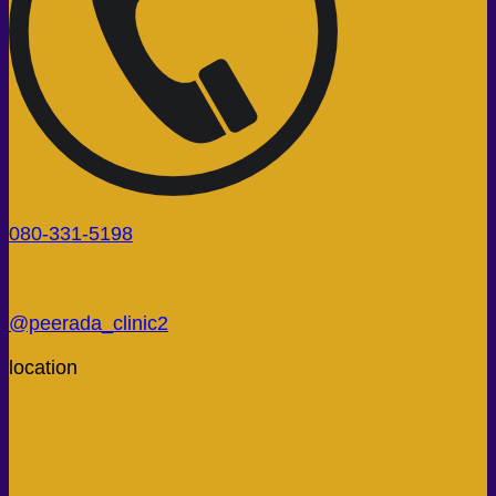
080-331-5198
@peerada_clinic2
location