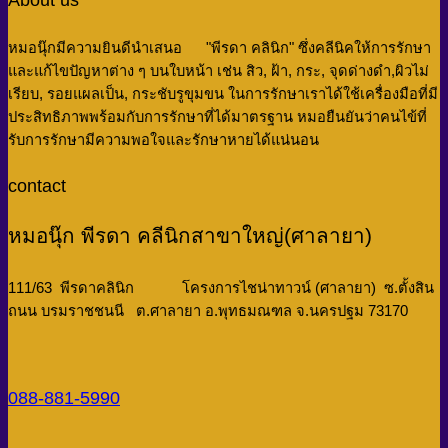
หมอนุ๊กมีความยินดีนำเสนอ "พีรดา คลินิก" ซึ่งคลีนิคให้การรักษา
และแก้ไขปัญหาต่าง ๆ บนใบหน้า เช่น สิว, ฝ้า, กระ, จุดด่างดำ,ผิวไม่
เรียบ, รอยแผลเป็น, กระชับรูขุมขน
ในการรักษาเราได้ใช้เครื่องมือที่มี
ประสิทธิภาพพร้อมกับการรักษาที่ได้มาตรฐาน หมอยืนยันว่าคนไข้ที่
รับการรักษามีความพอใจและรักษาหายได้แน่นอน
contact
หมอนุ๊ก พีรดา คลีนิกสาขาใหญ่(ศาลายา)
111/63 พีรดาคลินิก โครงการไชน่าทาวน์ (ศาลายา) ซ.ตั้งสิน
ถนน บรมราชชนนี ต.ศาลายา อ.พุทธมณฑล จ.นครปฐม 73170
088-881-5990