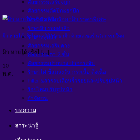
ศัลยกรรมเสริมจมูก
ศัลยกรรมตัดปีก&ยกปีก
รักษาฝ้า กระ
รักษาสิว รอยดำสิว
ฝ้า หายได้จริงไหม คลินิกรักษาฝ้า ด้วยเลเซอร์ นวัตกรรมใหม่
รักษาหลุมสิว
ศัลยกรรมเสริมคาง
ฝ้า หายได้จริงไ [...]
ศัลยกรรมตา 2 ชั้น
ศัลยกรรมปากบาง ปากกระจับ
10
รักษาไฝ ขี้แมลงวัน กระเนื้อ ติ่งเนื้อ
พ.ค.
Filler &สารลบเลือนริ้วรอยและปรับรูปหน้า
ร้อยไหมปรับรูปหน้า
กำจัดขน
บทความ
สาระน่ารู้