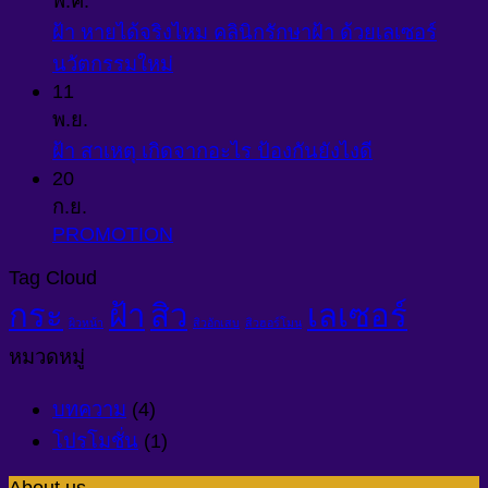
พ.ค.
ฝ้า หายได้จริงไหม คลินิกรักษาฝ้า ด้วยเลเซอร์
นวัตกรรมใหม่
11
พ.ย.
ฝ้า สาเหตุ เกิดจากอะไร ป้องกันยังไงดี
20
ก.ย.
PROMOTION
Tag Cloud
กระ
ฝ้า
สิว
เลเซอร์
ผิวหน้า
สิวอักเสบ
สิวฮอร์โมน
หมวดหมู่
บทความ
(4)
โปรโมชั่น
(1)
About us