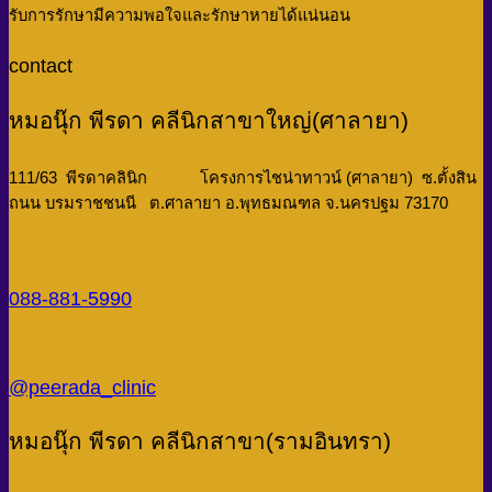
รับการรักษามีความพอใจและรักษาหายได้แน่นอน
contact
หมอนุ๊ก พีรดา คลีนิกสาขาใหญ่(ศาลายา)
111/63 พีรดาคลินิก โครงการไชน่าทาวน์ (ศาลายา) ซ.ตั้งสิน
ถนน บรมราชชนนี ต.ศาลายา อ.พุทธมณฑล จ.นครปฐม 73170
088-881-5990
@peerada_clinic
หมอนุ๊ก พีรดา คลีนิกสาขา(รามอินทรา)