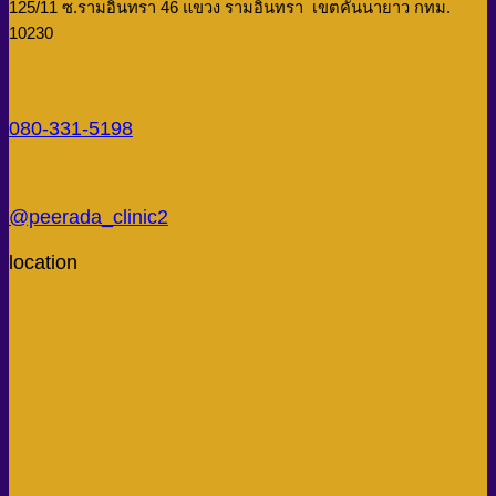
125/11 ซ.รามอินทรา 46 แขวง รามอินทรา เขตคันนายาว กทม.
10230
080-331-5198
@peerada_clinic2
location