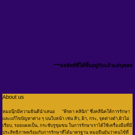
***ผลลัพท์ที่ได้ขึ้นอยู่กับแล้วแต่บุคคล
About us
หมอนุ๊กมีความยินดีนำเสนอ "พีรดา คลินิก" ซึ่งคลีนิคให้การรักษา
และแก้ไขปัญหาต่าง ๆ บนใบหน้า เช่น สิว, ฝ้า, กระ, จุดด่างดำ,ผิวไม่
เรียบ, รอยแผลเป็น, กระชับรูขุมขน
ในการรักษาเราได้ใช้เครื่องมือที่มี
ประสิทธิภาพพร้อมกับการรักษาที่ได้มาตรฐาน หมอยืนยันว่าคนไข้ที่