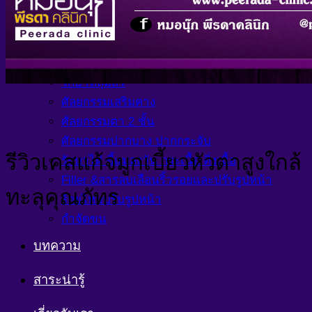
ศัลยกรรมเสริมจมูก
ศัลยกรรมตัดปีก&ยกปีก
รักษาฝ้า กระ
รักษาสิว รอยดำสิว
รักษาหลุมสิว
ศัลยกรรมเสริมคาง
ศัลยกรรมตา 2 ชั้น
ศัลยกรรมปากบาง ปากกระจับ
รีวิวเคสแก้จมูกเบี้ยวหัวตาสูงใกล้
รักษาไฝ ขี้แมลงวัน กระเนื้อ ติ่งเนื้อ
Filler &สารลบเลือนริ้วรอยและปรับรูปหน้า
ทะลุคุณภัทร
ร้อยไหมปรับรูปหน้า
กำจัดขน
บทความ
สาระน่ารู้