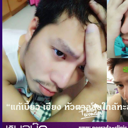
คอร์สศัลยกรรมตา 2 ชั้น / เลเซอร์ตา 2 ชั้น
คอร์สศัลยกรรมปากบาง ปากกระจับ
คอร์สศัลยกรรมเสริมคาง
ผลิตภัณฑ์
ผลิตภัณฑ์บำรุงผิวหน้าสูตรพิเศษ
ผลิตภัณฑ์ทำความสะอาดผิวหน้า
ผลิตภัณฑ์บำรุงผิวหน้าชุ่มชื้น
ผลิตภัณฑ์รักษาฝ้า
ผลิตภัณฑ์รักษาสิว
ผลิตภัณฑ์บำรุงเส้นผม
ผลิตภัณฑ์บำรุงผิวกาย
ผลิตภัณฑ์แก้แพ้
รีวิวเคสคนไข้
วีดีโอทั้งหมด พีรดาคลินิก