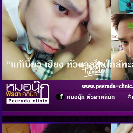
คอร์สรักษาฝ้า กระ จุดด่างดำ
คอร์สรักษาสิว รอยดำ รอยแดงสิว
คอร์สรักษาหลุมสิว
คอร์สรักษาผิวแห้งกร้าน เพิ่มความชุ่มชื้น
คอร์สจี้ไฝ กระ ติ่งเนื้อ ขี้แมลงวัน
คอร์สยกกระชับใบหน้า ไร้ริ้วรอย
คอร์สลบเลือนริ้วรอย&Filler ปรับรูปหน้า
คอร์สร้อยไหม ปรับรูปหน้า
คอร์สขาว ใส เฉพาะจุด
คอร์สผิวขาวใส
คอร์สยกกระชับ สลายไขมัน
คอร์สรักษาคีลอยส์
คอร์สลบรอยสัก
คอร์สกำจัดขน
คอร์สปลูกผม
คอร์ส Body Slim & Body Spa